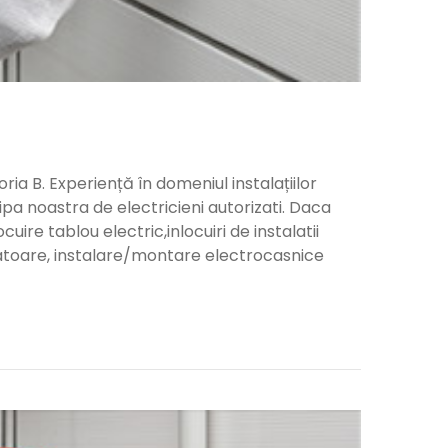
a B. Experiență în domeniul instalațiilor
ipa noastra de electricieni autorizati. Daca
ocuire tablou electric,inlocuiri de instalatii
upatoare, instalare/montare electrocasnice