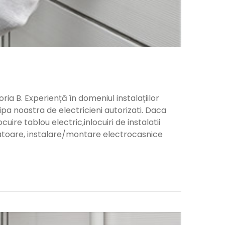
a B. Experiență în domeniul instalațiilor
ipa noastra de electricieni autorizati. Daca
ocuire tablou electric,inlocuiri de instalatii
upatoare, instalare/montare electrocasnice