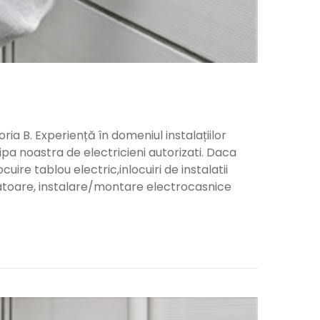
a B. Experiență în domeniul instalațiilor
ipa noastra de electricieni autorizati. Daca
ocuire tablou electric,inlocuiri de instalatii
upatoare, instalare/montare electrocasnice